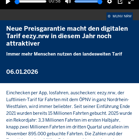
00:58
Wiedergabe
Ton
Einstellunge
Picture-
Vol
stummschalten
in-
akt
©
MUNV NRW
picture
Neue Preisgarantie macht den digitalen
Tarif eezy.nrw in diesem Jahr noch
attraktiver
Immer mehr Menschen nutzen den landesweiten Tarif
06.01.2026
Einchecken per App, losfahren, auschecken: eezy.nrw, der
Luftlinien-Tarif für Fahrten mit dem ÖPNV in ganz Nordrhein-
Westfalen, wird immer beliebter. Seit seiner Einführung Ende
2021 wurden bereits 15 Millionen Fahrten gebucht. 2025 wurde
ein Rekordjahr: 3,3 Millionen Fahrten im ersten Halbjahr,
knapp zwei Millionen Fahrten im dritten Quartal und allein im
November 895.000 gebuchte Fahrten. Die Zahlen und der