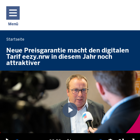
Direkt zum Inhalt
Menü
Navigation aktivieren/deaktivieren: Hauptmenü
Startseite
Sie
befinden
Neue Preisgarantie macht den digitalen
Tarif eezy.nrw in diesem Jahr noch
sich
attraktiver
hier
Wiedergabe