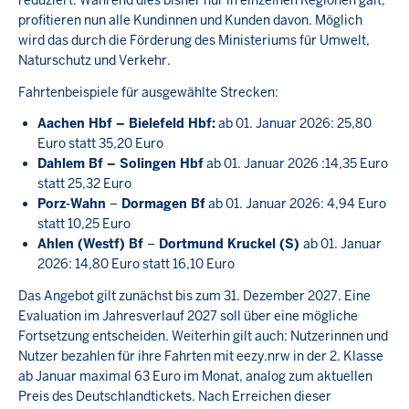
reduziert. Während dies bisher nur in einzelnen Regionen galt,
profitieren nun alle Kundinnen und Kunden davon. Möglich
wird das durch die Förderung des Ministeriums für Umwelt,
Naturschutz und Verkehr.
Fahrtenbeispiele für ausgewählte Strecken:
Aachen Hbf – Bielefeld Hbf:
ab 01. Januar 2026: 25,80
Euro statt 35,20 Euro
Dahlem Bf – Solingen Hbf
ab 01. Januar 2026 :14,35 Euro
statt 25,32 Euro
Porz-Wahn
–
Dormagen Bf
ab 01. Januar 2026: 4,94 Euro
statt 10,25 Euro
Ahlen (Westf) Bf
–
Dortmund Kruckel (S)
ab 01. Januar
2026: 14,80 Euro statt 16,10 Euro
Das Angebot gilt zunächst bis zum 31. Dezember 2027. Eine
Evaluation im Jahresverlauf 2027 soll über eine mögliche
Fortsetzung entscheiden. Weiterhin gilt auch: Nutzerinnen und
Nutzer bezahlen für ihre Fahrten mit eezy.nrw in der 2. Klasse
ab Januar maximal 63 Euro im Monat, analog zum aktuellen
Preis des Deutschlandtickets. Nach Erreichen dieser