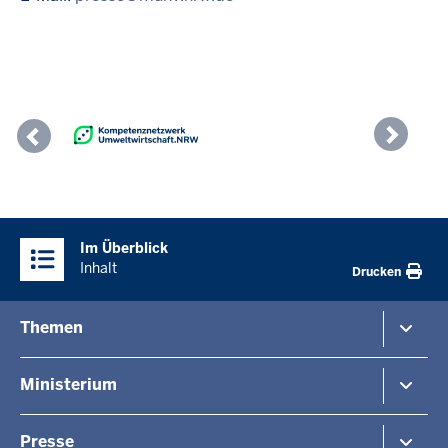
Previous
Nex
Überblick:
Im Überblick
Inhalte
Inhalt
Drucken
Menü
Themen
in
der
Umwelt
Ministerium
Fußzeile
Naturschutz
Verkehr
Arbeitgeber Umweltverwaltung
Presse
Klimaanpassung