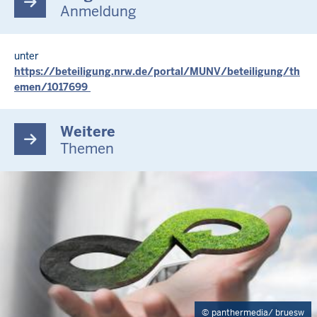
Anmeldung
unter
https://beteiligung.nrw.de/portal/MUNV/beteiligung/th
emen/1017699
Weitere
Themen
panthermedia/ bruesw