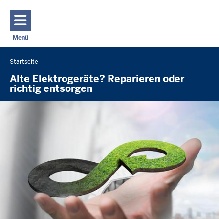
Direkt zum Inhalt
Menü
Navigation aktivieren/deaktivieren: Hauptmenü
Startseite
Sie
befinden
Alte Elektrogeräte? Reparieren oder
richtig entsorgen
sich
hier