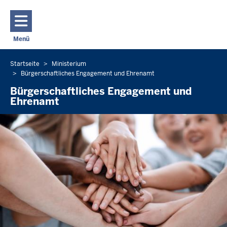
Direkt zum Inhalt
Menü
Navigation aktivieren/deaktivieren: Hauptmenü
Startseite
Ministerium
Sie
Bürgerschaftliches Engagement und Ehrenamt
befinden
Bürgerschaftliches Engagement und
sich
Ehrenamt
hier