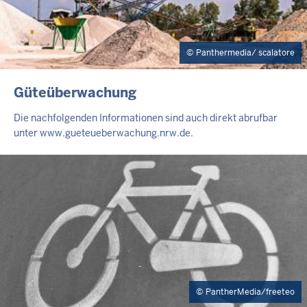
Panthermedia/ scalatore
INHALTSSEITE
Güteüberwachung
Die nachfolgenden Informationen sind auch direkt abrufbar
unter www.gueteueberwachung.nrw.de.
PantherMedia/freeteo