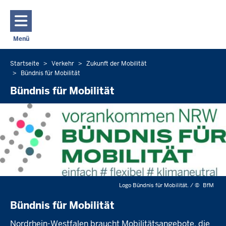
Direkt zum Inhalt
Menü
Navigation aktivieren/deaktivieren: Hauptmenü
Startseite
Verkehr
Zukunft der Mobilität
Sie
Bündnis für Mobilität
befinden
Bündnis für Mobilität
sich
hier
Logo Bündnis für Mobilität. /
©
BfM
Bündnis für Mobilität
Nordrhein-Westfalen braucht Mobilitätsangebote, die