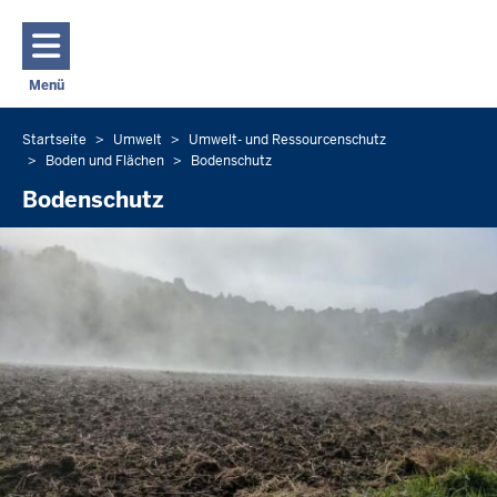
Direkt zum Inhalt
Menü
Navigation aktivieren/deaktivieren: Hauptmenü
Startseite
Umwelt
Umwelt- und Ressourcenschutz
Sie
Boden und Flächen
Bodenschutz
befinden
Bodenschutz
sich
hier