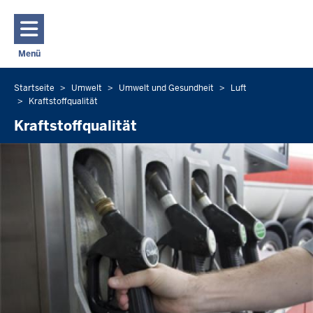
Direkt zum Inhalt
Menü
Navigation aktivieren/deaktivieren: Hauptmenü
Startseite
Umwelt
Umwelt und Gesundheit
Luft
Sie
Kraftstoffqualität
befinden
Kraftstoffqualität
sich
hier