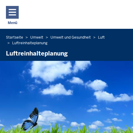
Direkt zum Inhalt
Menü
Navigation aktivieren/deaktivieren: Hauptmenü
Startseite
Umwelt
Umwelt und Gesundheit
Luft
Sie
Luftreinhalteplanung
befinden
Luftreinhalteplanung
sich
hier