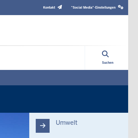
Header
Social
Top
media
Kontakt
"Social Media"-Einstellungen
Menu
settings
block
Suchen
Umwelt