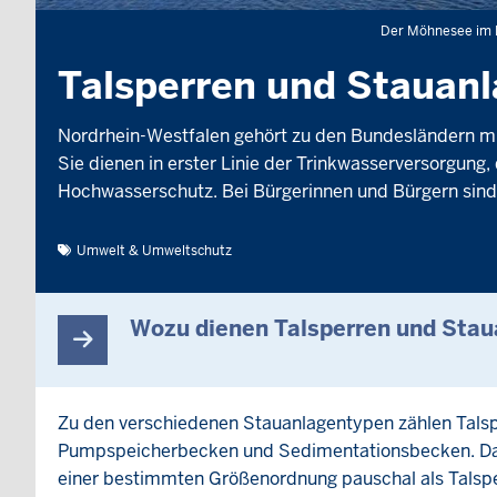
Der Möhnesee im K
Talsperren und Stauan
Nordrhein-Westfalen gehört zu den Bundesländern mi
Sie dienen in erster Linie der Trinkwasserversorgun
Hochwasserschutz. Bei Bürgerinnen und Bürgern sind e
Umwelt & Umweltschutz
Wozu dienen Talsperren und Sta
Zu den verschiedenen Stauanlagentypen zählen Tals
Pumpspeicherbecken und Sedimentationsbecken. Das
einer bestimmten Größenordnung pauschal als Talsperre