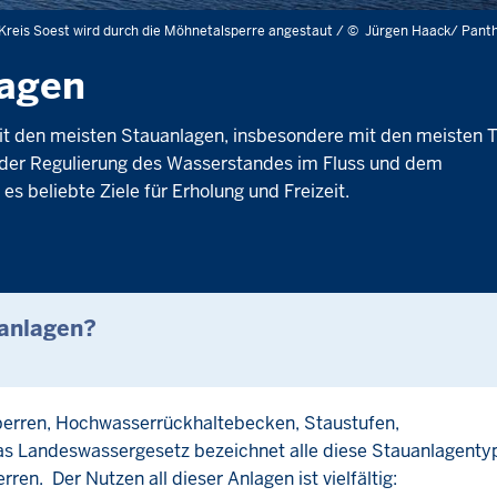
reis Soest wird durch die Möhnetalsperre angestaut /
©
Jürgen Haack/ Pant
lagen
t den meisten Stauanlagen, insbesondere mit den meisten T
g, der Regulierung des Wasserstandes im Fluss und dem
s beliebte Ziele für Erholung und Freizeit.
uanlagen?
perren, Hochwasserrückhaltebecken, Staustufen,
 Landeswassergesetz bezeichnet alle diese Stauanlagenty
n. Der Nutzen all dieser Anlagen ist vielfältig: