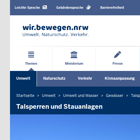
Barrierearme
Sprachen
Leichte Sprache
Gebärdensprache
Barrierefreiheit
Hauptmenü
Themen
Ministerium
Presse
Sekundärmenü
Umwelt
Naturschutz
Verkehr
Klimaanpassung
Untermenü öffnen
Untermenü öffnen
Untermenü öffne
Startseite
Umwelt
Umwelt und Wasser
Gewässer
Tals
Sie
befinden
Talsperren und Stauanlagen
sich
hier