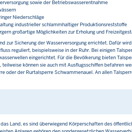
asserversorgung sowie der Betriebswasserentnahme
wässern
eringer Niederschläge
ltung industrieller schlammhaltiger Produktionsreststoffe
rgern großartige Möglichkeiten zur Erholung und Freizeitgest
d zur Sicherung der Wasserversorgung errichtet. Dafür wir
s reguliert, beispielsweise in der Ruhr. Bei einigen Talspe
serwellen eingerichtet. Für die Bevölkerung bieten Talspe
 teilweise können sie auch mit Ausflugsschiffen befahren we
rre oder der Rurtalsperre Schwammenauel. An allen Talsperr
t das Land, es sind über­wiegend Körperschaften des öffentli
meisten Anlagen gehören den sondergesetzlichen Wasserver