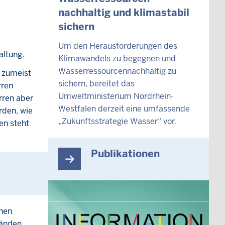
nachhaltig und klimastabil
sichern
Um den Herausforderungen des
altung.
Klimawandels zu begegnen und
Wasserressourcennachhaltig zu
d zumeist
sichern, bereitet das
rren
Umweltministerium Nordrhein-
rren aber
Westfalen derzeit eine umfassende
rden, wie
„Zukunftsstrategie Wasser“ vor.
en steht
Publikationen
chen
bänden