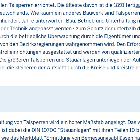
n Talsperren errichtet. Die älteste davon ist die 1891 fertig
 Deutschlands. Wie kaum ein anderes Bauwerk sind Talsperre
einhundert Jahre unterworfen. Bau, Betrieb und Unterhaltung
 der Technik angepasst werden - zum Schutz der unterhalb 
urch die betriebliche Überwachung durch die Eigentümer un
ie von den Bezirksregierungen wahrgenommen wird. Den Erfor
trolleinrichtungen ausgestattet und werden von qualifiziert
Die größeren Talsperren und Stauanlagen unterliegen der Auf
, die kleineren der Aufsicht durch die Kreise und kreisfreie
haltung von Talsperren wird ein hoher Maßstab angelegt. Da
t dabei die DIN 19700 "Stauanlagen" mit ihren Teilen 10 bis
wie das Merkblatt "Ermittlung von Bemessungsabflüssen n