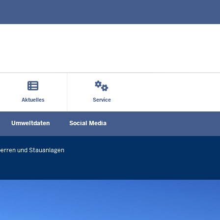
Direkt zum Inhalt
Aktuelles
Service
Social
Umweltdaten
Social Media
n
Media
menu
perren und Stauanlagen