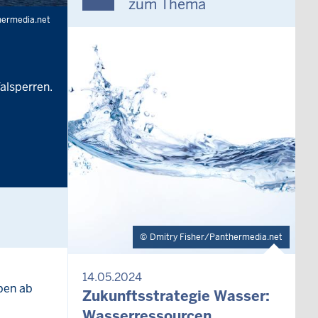
zum Thema
hermedia.net
alsperren.
Dmitry Fisher/Panthermedia.net
14.05.2024
pen ab
Zukunftsstrategie Wasser:
Wasserressourcen