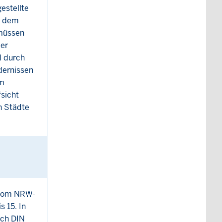
gestellte
n dem
 müssen
der
d durch
dernissen
em
sicht
n Städte
s vom NRW-
 15. In
ach DIN